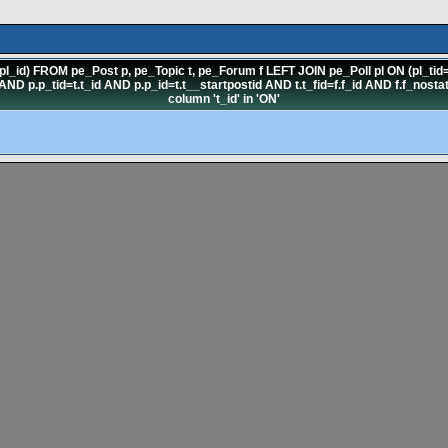
 FROM pe_Post p, pe_Topic t, pe_Forum f LEFT JOIN pe_Poll pl ON (pl_tid=t
 p.p_tid=t.t_id AND p.p_id=t.t__startpostid AND t.t_fid=f.f_id AND f.f_nos
column 't_id' in 'ON'