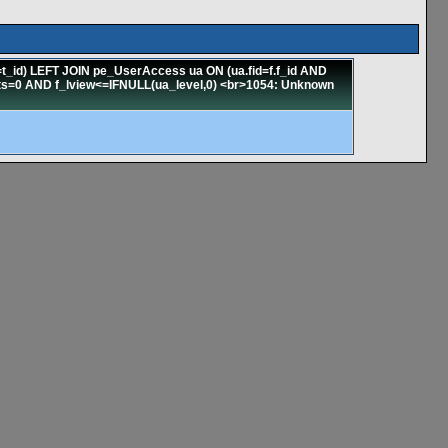
_id) LEFT JOIN pe_UserAccess ua ON (ua.fid=f.f_id AND
tats=0 AND f_lview<=IFNULL(ua_level,0) <br>1054: Unknown