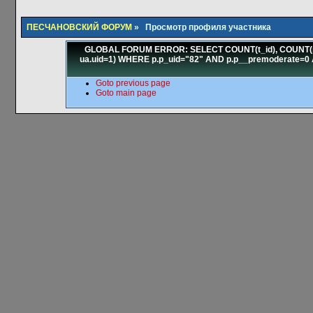
ПЕСЧАНОВСКИЙ ФОРУМ
» Просмотр профиля участника
GLOBAL FORUM ERROR: SELECT COUNT(t_id), COUNT(pl_id)
ua.uid=1) WHERE p.p_uid="82" AND p.p__premoderate=0 AND
Goto previous page
Goto main page