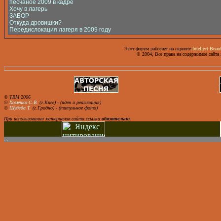
песчаное 2009 в кадре
Хочу в лагерь
ЗАБОР
Откуда дровишки?
Передислокация лагеря в 2009 году
Этот форум работает на скрипте
Intellect Boar
© 2004, Все права на содержимое сайта
© TRM 2006
©
Хоменко С.В.
(г.Киев) - (идея и реализация)
©
Шубзда Т.
(г.Гродно) - (титульное фото)
При использовании материалов сайта ссылка
обязательна
.
...