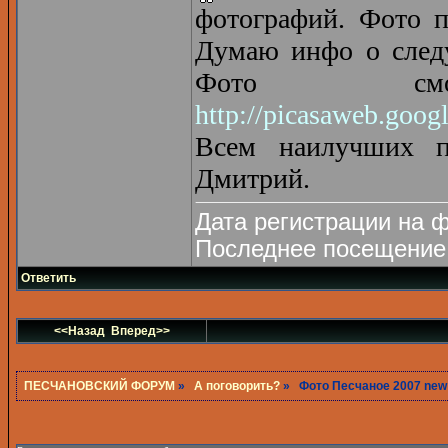
фотографий. Фото п
Думаю инфо о следу
Фото смо
http://picasaweb.goo
Всем наилучших п
Дмитрий.
Дата регистрации на ф
Последнее посещение 
Ответить
<<Назад
Вперед>>
ПЕСЧАНОВСКИЙ ФОРУМ
»
А поговорить?
» Фото Песчаное 2007 new!