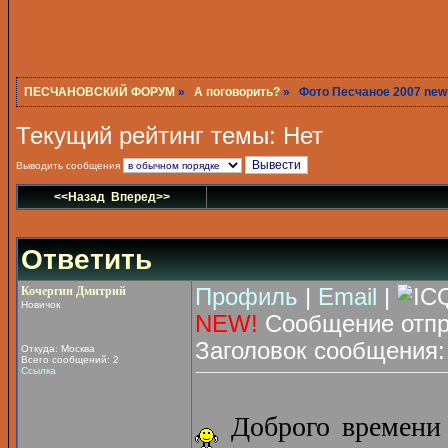
ПЕСЧАНОВСКИЙ ФОРУМ
»
А поговорить?
» Фото Песчаное 2007 new!
Текущий рейтинг темы: Нет
Выводить сообщения
<<Назад
Вперед>>
Ответить
Кочергин Дмитрий
Профиль
|
Email
|
Новичок
NEW!
Сообщение отпра
Заголовок сообщения
Откуда: Москва
Всего сообщений: 2
Ссылка
Доброго времени с