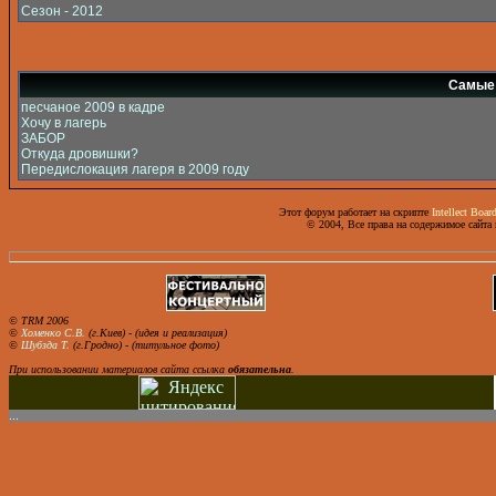
Сезон - 2012
Самые 
песчаное 2009 в кадре
Хочу в лагерь
ЗАБОР
Откуда дровишки?
Передислокация лагеря в 2009 году
Этот форум работает на скрипте
Intellect Boar
© 2004, Все права на содержимое сайта
© TRM 2006
©
Хоменко С.В.
(г.Киев) - (идея и реализация)
©
Шубзда Т.
(г.Гродно) - (титульное фото)
При использовании материалов сайта ссылка
обязательна
.
...