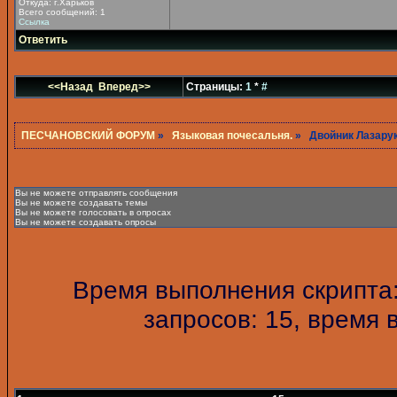
Откуда: г.Харьков
Всего сообщений: 1
Ссылка
Ответить
<<Назад
Вперед>>
Страницы:
1
*
#
ПЕСЧАНОВСКИЙ ФОРУМ
»
Языковая почесальня.
» Двойник Лазару
Вы не можете отправлять сообщения
Вы не можете создавать темы
Вы не можете голосовать в опросах
Вы не можете создавать опросы
Время выполнения скрипта:
запросов: 15, время 