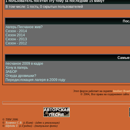
1 пользователь посетил эту тему за последние 15 минут
В том числе: 1 гость, 0 скрытых пользователей
Пос
лагерь Песчаное жив?
Сезон - 2014
Сезон 2014
Сезон - 2013
Сезон - 2012
Самые 
песчаное 2009 в кадре
Хочу в лагерь
ЗАБОР
Откуда дровишки?
Передислокация лагеря в 2009 году
Этот форум работает на скрипте
Intellect Boar
© 2004, Все права на содержимое сайта
© TRM 2006
©
Хоменко С.В.
(г.Киев) - (идея и реализация)
©
Шубзда Т.
(г.Гродно) - (титульное фото)