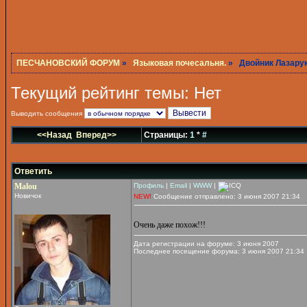
ПЕСЧАНОВСКИЙ ФОРУМ
»
Языковая почесальня.
» Двойник Лазару
Текущий рейтинг темы: Нет
Выводить сообщения
<<Назад
Вперед>>
Страницы:
1
*
#
Ответить
Malou
Профиль
|
Email
|
WWW
|
Новичок
NEW!
Сообщение отправлено: 3 июня 2007 21:34
Очень даже похож!!!
Дата регистрации на форуме: 3 июня 2007
Последнее посещение форума: 3 июня 2007 21:34